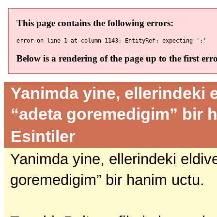
Yanimda yine, ellerindeki
“adeta goremedigim” bir h
Esintiler
Yanimda yine, ellerindeki eld
goremedigim” bir hanim uctu.