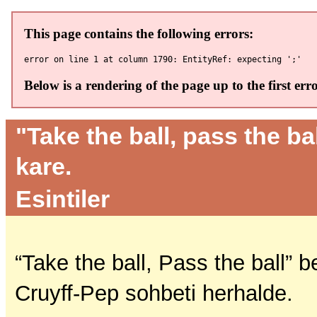
"Take the ball, pass the ba
kare.
Esintiler
“Take the ball, Pass the ball” b
Cruyff-Pep sohbeti herhalde.